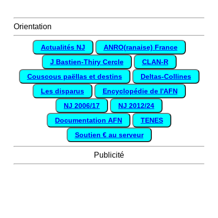
Orientation
Actualités NJ
ANRO(ranaise) France
J Bastien-Thiry Cercle
CLAN-R
Couscous paëllas et destins
Deltas-Collines
Les disparus
Encyclopédie de l'AFN
NJ 2006/17
NJ 2012/24
Documentation AFN
TENES
Soutien € au serveur
Publicité