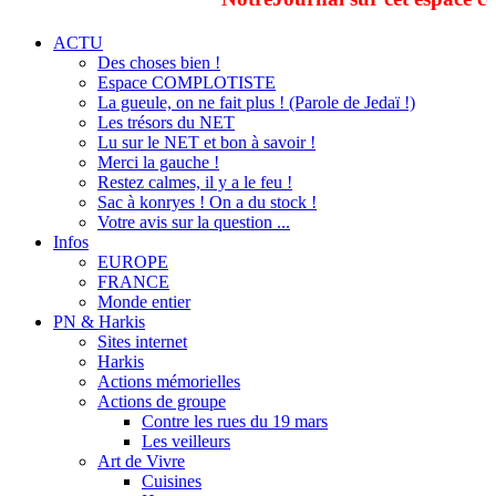
ACTU
Des choses bien !
Espace COMPLOTISTE
La gueule, on ne fait plus ! (Parole de Jedaï !)
Les trésors du NET
Lu sur le NET et bon à savoir !
Merci la gauche !
Restez calmes, il y a le feu !
Sac à konryes ! On a du stock !
Votre avis sur la question ...
Infos
EUROPE
FRANCE
Monde entier
PN & Harkis
Sites internet
Harkis
Actions mémorielles
Actions de groupe
Contre les rues du 19 mars
Les veilleurs
Art de Vivre
Cuisines