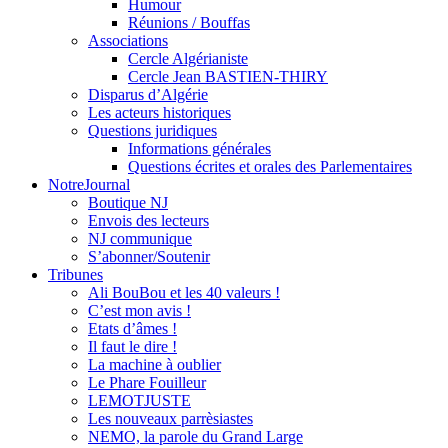
Humour
Réunions / Bouffas
Associations
Cercle Algérianiste
Cercle Jean BASTIEN-THIRY
Disparus d’Algérie
Les acteurs historiques
Questions juridiques
Informations générales
Questions écrites et orales des Parlementaires
NotreJournal
Boutique NJ
Envois des lecteurs
NJ communique
S’abonner/Soutenir
Tribunes
Ali BouBou et les 40 valeurs !
C’est mon avis !
Etats d’âmes !
Il faut le dire !
La machine à oublier
Le Phare Fouilleur
LEMOTJUSTE
Les nouveaux parrèsiastes
NEMO, la parole du Grand Large