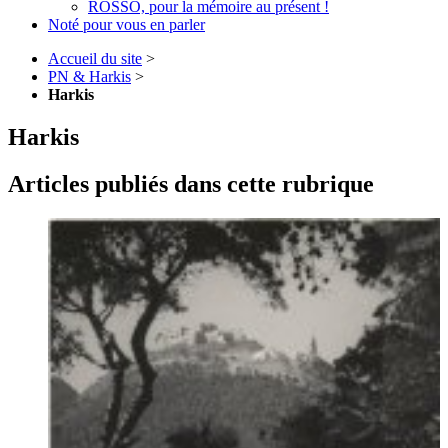
ROSSO, pour la mémoire au présent !
Noté pour vous en parler
Accueil du site
>
PN & Harkis
>
Harkis
Harkis
Articles publiés dans cette rubrique