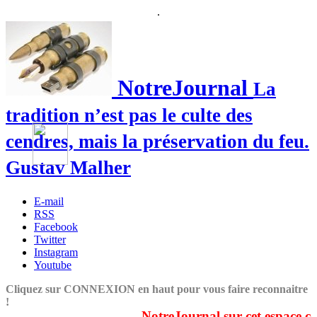
.
NotreJournal
La
tradition n’est pas le culte des
cendres, mais la préservation du feu.
Gustav Malher
E-mail
RSS
Facebook
Twitter
Instagram
Youtube
Cliquez sur CONNEXION en haut pour vous faire reconnaitre
!
NotreJournal sur cet espace couvr