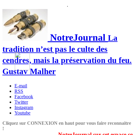
.
NotreJournal
La
tradition n’est pas le culte des
cendres, mais la préservation du feu.
Gustav Malher
E-mail
RSS
Facebook
Twitter
Instagram
Youtube
Cliquez sur CONNEXION en haut pour vous faire reconnaitre
!
NotreJournal sur cet espace couvre