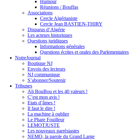
Humour
Réunions / Bouffas
Associations
Cercle Algérianiste
Cercle Jean BASTIEN-THIRY
Disparus d’Algérie
Les acteurs historiques
Questions juridiques
Informations générales
Questions écrites et orales des Parlementaires
NotreJournal
Boutique NJ
Envois des lecteurs
NJ communique
S’abonner/Soutenir
Tribunes
Ali BouBou et les 40 valeurs !
C’est mon avis !
Etats d’âmes !
Il faut le dire !
La machine à oublier
Le Phare Fouilleur
LEMOTJUSTE
Les nouveaux parrèsiastes
NEMO, la parole du Grand Large