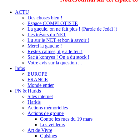
ACTU
Des choses bien !
Espace COMPLOTISTE
La gueule, on ne fait plus ! (Parole de Jedaï !)
Les trésors du NET
Lu sur le NET et bon à savoir !
Merci la gauche !
Restez calmes, il y a le feu !
Sac à konryes ! On a du stock !
Votre avis sur la question ...
Infos
EUROPE
FRANCE
Monde entier
PN & Harkis
Sites internet
Harkis
Actions mémorielles
Actions de groupe
Contre les rues du 19 mars
Les veilleurs
Art de Vivre
Cuisines