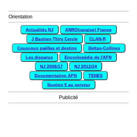
Orientation
Actualités NJ
ANRO(ranaise) France
J Bastien-Thiry Cercle
CLAN-R
Couscous paëllas et destins
Deltas-Collines
Les disparus
Encyclopédie de l'AFN
NJ 2006/17
NJ 2012/24
Documentation AFN
TENES
Soutien € au serveur
Publicité