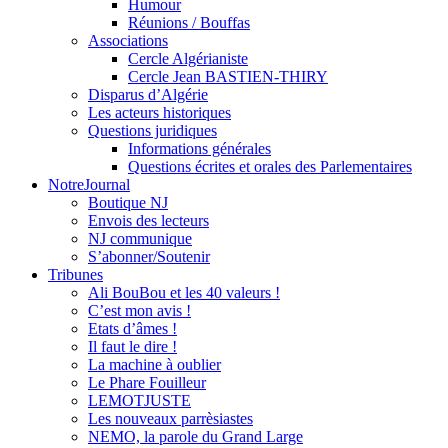
Humour
Réunions / Bouffas
Associations
Cercle Algérianiste
Cercle Jean BASTIEN-THIRY
Disparus d’Algérie
Les acteurs historiques
Questions juridiques
Informations générales
Questions écrites et orales des Parlementaires
NotreJournal
Boutique NJ
Envois des lecteurs
NJ communique
S’abonner/Soutenir
Tribunes
Ali BouBou et les 40 valeurs !
C’est mon avis !
Etats d’âmes !
Il faut le dire !
La machine à oublier
Le Phare Fouilleur
LEMOTJUSTE
Les nouveaux parrèsiastes
NEMO, la parole du Grand Large