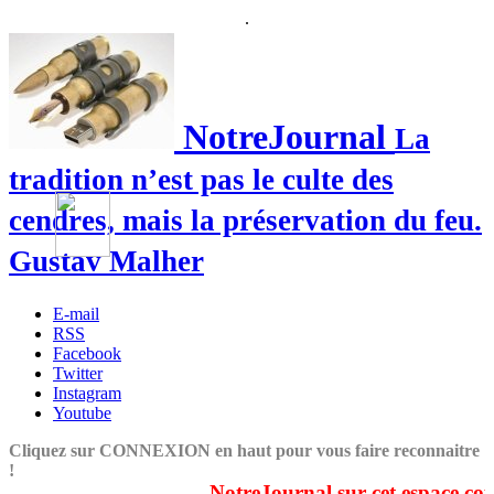
.
NotreJournal
La
tradition n’est pas le culte des
cendres, mais la préservation du feu.
Gustav Malher
E-mail
RSS
Facebook
Twitter
Instagram
Youtube
Cliquez sur CONNEXION en haut pour vous faire reconnaitre
!
NotreJournal sur cet espace couvre d