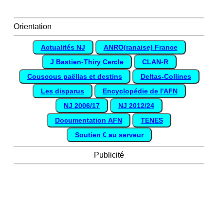
Orientation
Actualités NJ
ANRO(ranaise) France
J Bastien-Thiry Cercle
CLAN-R
Couscous paëllas et destins
Deltas-Collines
Les disparus
Encyclopédie de l'AFN
NJ 2006/17
NJ 2012/24
Documentation AFN
TENES
Soutien € au serveur
Publicité