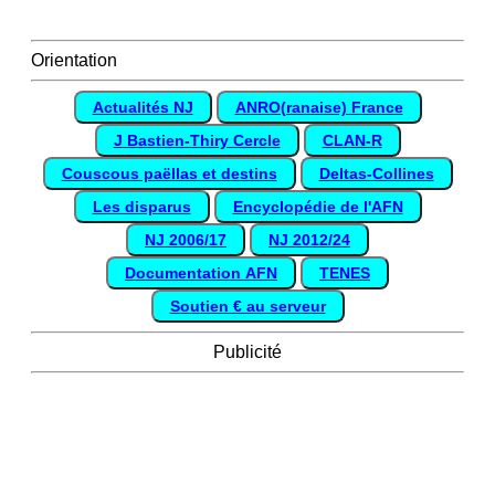
Orientation
Actualités NJ
ANRO(ranaise) France
J Bastien-Thiry Cercle
CLAN-R
Couscous paëllas et destins
Deltas-Collines
Les disparus
Encyclopédie de l'AFN
NJ 2006/17
NJ 2012/24
Documentation AFN
TENES
Soutien € au serveur
Publicité