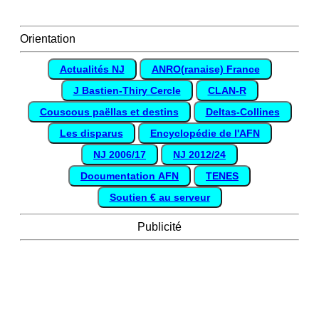
Orientation
Actualités NJ
ANRO(ranaise) France
J Bastien-Thiry Cercle
CLAN-R
Couscous paëllas et destins
Deltas-Collines
Les disparus
Encyclopédie de l'AFN
NJ 2006/17
NJ 2012/24
Documentation AFN
TENES
Soutien € au serveur
Publicité