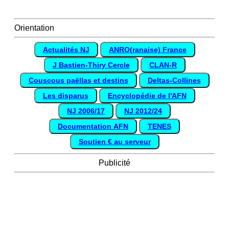
Orientation
Actualités NJ
ANRO(ranaise) France
J Bastien-Thiry Cercle
CLAN-R
Couscous paëllas et destins
Deltas-Collines
Les disparus
Encyclopédie de l'AFN
NJ 2006/17
NJ 2012/24
Documentation AFN
TENES
Soutien € au serveur
Publicité