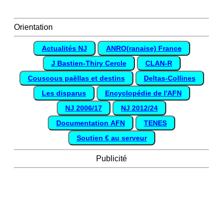
Orientation
Actualités NJ
ANRO(ranaise) France
J Bastien-Thiry Cercle
CLAN-R
Couscous paëllas et destins
Deltas-Collines
Les disparus
Encyclopédie de l'AFN
NJ 2006/17
NJ 2012/24
Documentation AFN
TENES
Soutien € au serveur
Publicité