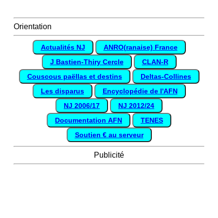
Orientation
Actualités NJ
ANRO(ranaise) France
J Bastien-Thiry Cercle
CLAN-R
Couscous paëllas et destins
Deltas-Collines
Les disparus
Encyclopédie de l'AFN
NJ 2006/17
NJ 2012/24
Documentation AFN
TENES
Soutien € au serveur
Publicité