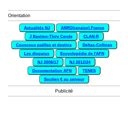
Orientation
Actualités NJ
ANRO(ranaise) France
J Bastien-Thiry Cercle
CLAN-R
Couscous paëllas et destins
Deltas-Collines
Les disparus
Encyclopédie de l'AFN
NJ 2006/17
NJ 2012/24
Documentation AFN
TENES
Soutien € au serveur
Publicité