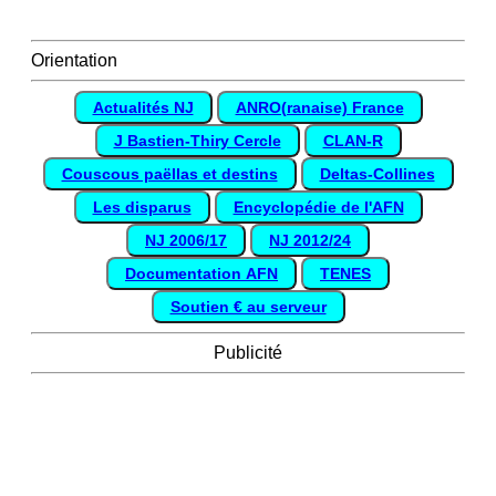
Orientation
Actualités NJ
ANRO(ranaise) France
J Bastien-Thiry Cercle
CLAN-R
Couscous paëllas et destins
Deltas-Collines
Les disparus
Encyclopédie de l'AFN
NJ 2006/17
NJ 2012/24
Documentation AFN
TENES
Soutien € au serveur
Publicité