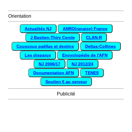
Orientation
Actualités NJ
ANRO(ranaise) France
J Bastien-Thiry Cercle
CLAN-R
Couscous paëllas et destins
Deltas-Collines
Les disparus
Encyclopédie de l'AFN
NJ 2006/17
NJ 2012/24
Documentation AFN
TENES
Soutien € au serveur
Publicité