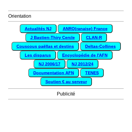
Orientation
Actualités NJ
ANRO(ranaise) France
J Bastien-Thiry Cercle
CLAN-R
Couscous paëllas et destins
Deltas-Collines
Les disparus
Encyclopédie de l'AFN
NJ 2006/17
NJ 2012/24
Documentation AFN
TENES
Soutien € au serveur
Publicité