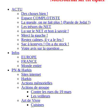
ACTU
Des choses bien !
Espace COMPLOTISTE
La gueule, on ne fait plus ! (Parole de Jedaï !)
Les trésors du NET
Lu sur le NET et bon à savoir !
Merci la gauche !
Restez calmes, il y a le feu !
Sac à konryes ! On a du stock !
Votre avis sur la question ...
Infos
EUROPE
FRANCE
Monde entier
PN & Harkis
Sites internet
Harkis
Actions mémorielles
Actions de groupe
Contre les rues du 19 mars
Les veilleurs
Art de Vivre
Cuisines