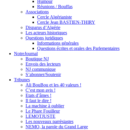
Humour
Réunions / Bouffas
Associations
Cercle Algérianiste
Cercle Jean BASTIEN-THIRY
Disparus d’Algérie
Les acteurs historiques
Questions juridiques
Informations générales
Questions écrites et orales des Parlementaires
NotreJournal
Boutique NJ
Envois des lecteurs
NJ communique
S’abonner/Soutenir
Tribunes
Ali BouBou et les 40 valeurs !
C’est mon avis !
Etats d’âmes !
Il faut le dire !
La machine à oublier
Le Phare Fouilleur
LEMOTJUSTE
Les nouveaux parrèsiastes
NEMO, la parole du Grand Large