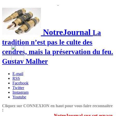
.
NotreJournal
La
tradition n’est pas le culte des
cendres, mais la préservation du feu.
Gustav Malher
E-mail
RSS
Facebook
Twitter
Instagram
Youtube
Cliquez sur CONNEXION en haut pour vous faire reconnaitre
!
NotreJournal sur cet espace couv