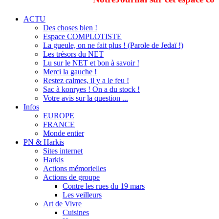
ACTU
Des choses bien !
Espace COMPLOTISTE
La gueule, on ne fait plus ! (Parole de Jedaï !)
Les trésors du NET
Lu sur le NET et bon à savoir !
Merci la gauche !
Restez calmes, il y a le feu !
Sac à konryes ! On a du stock !
Votre avis sur la question ...
Infos
EUROPE
FRANCE
Monde entier
PN & Harkis
Sites internet
Harkis
Actions mémorielles
Actions de groupe
Contre les rues du 19 mars
Les veilleurs
Art de Vivre
Cuisines