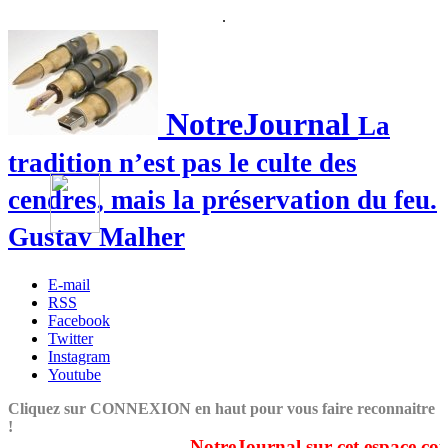
.
NotreJournal
La
tradition n’est pas le culte des
cendres, mais la préservation du feu.
Gustav Malher
E-mail
RSS
Facebook
Twitter
Instagram
Youtube
Cliquez sur CONNEXION en haut pour vous faire reconnaitre
!
NotreJournal sur cet espace couvre d