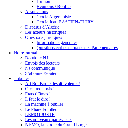
Humour
Réunions / Bouffas
Associations
Cercle Algérianiste
Cercle Jean BASTIEN-THIRY
Disparus d’Algérie
Les acteurs historiques
Questions juridiques
Informations générales
Questions écrites et orales des Parlementaires
NotreJournal
Boutique NJ
Envois des lecteurs
NJ communique
S’abonner/Soutenir
Tribunes
Ali BouBou et les 40 valeurs !
C’est mon avis !
Etats d’âmes !
Il faut le dire !
La machine à oublier
Le Phare Fouilleur
LEMOTJUSTE
Les nouveaux parrèsiastes
NEMO, la parole du Grand Large