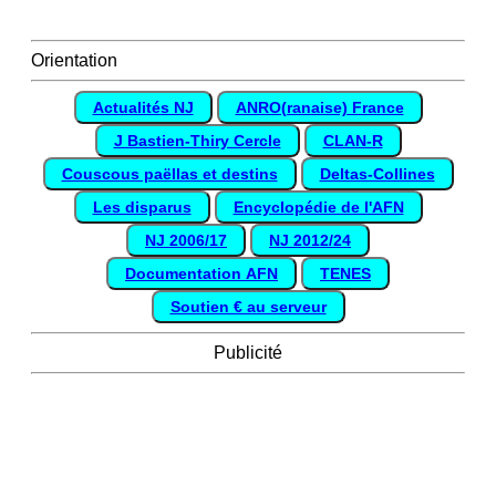
Orientation
Actualités NJ
ANRO(ranaise) France
J Bastien-Thiry Cercle
CLAN-R
Couscous paëllas et destins
Deltas-Collines
Les disparus
Encyclopédie de l'AFN
NJ 2006/17
NJ 2012/24
Documentation AFN
TENES
Soutien € au serveur
Publicité