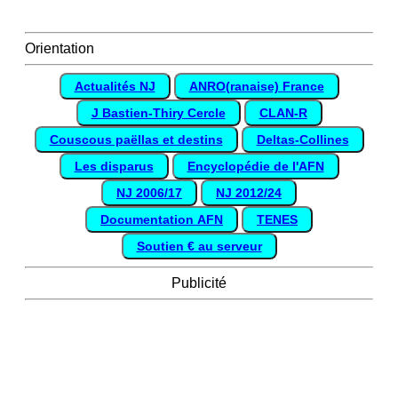
Orientation
Actualités NJ
ANRO(ranaise) France
J Bastien-Thiry Cercle
CLAN-R
Couscous paëllas et destins
Deltas-Collines
Les disparus
Encyclopédie de l'AFN
NJ 2006/17
NJ 2012/24
Documentation AFN
TENES
Soutien € au serveur
Publicité