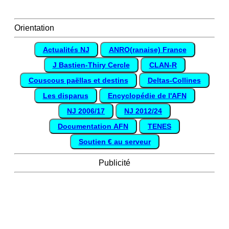
Orientation
Actualités NJ
ANRO(ranaise) France
J Bastien-Thiry Cercle
CLAN-R
Couscous paëllas et destins
Deltas-Collines
Les disparus
Encyclopédie de l'AFN
NJ 2006/17
NJ 2012/24
Documentation AFN
TENES
Soutien € au serveur
Publicité