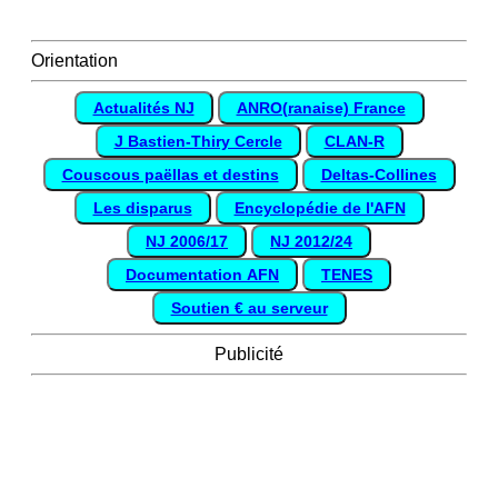
Orientation
Actualités NJ
ANRO(ranaise) France
J Bastien-Thiry Cercle
CLAN-R
Couscous paëllas et destins
Deltas-Collines
Les disparus
Encyclopédie de l'AFN
NJ 2006/17
NJ 2012/24
Documentation AFN
TENES
Soutien € au serveur
Publicité