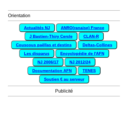
Orientation
Actualités NJ
ANRO(ranaise) France
J Bastien-Thiry Cercle
CLAN-R
Couscous paëllas et destins
Deltas-Collines
Les disparus
Encyclopédie de l'AFN
NJ 2006/17
NJ 2012/24
Documentation AFN
TENES
Soutien € au serveur
Publicité