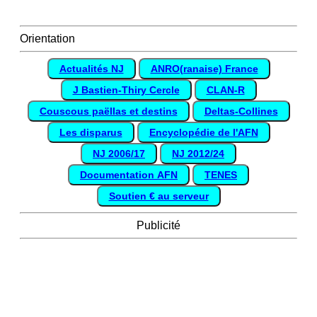
Orientation
Actualités NJ
ANRO(ranaise) France
J Bastien-Thiry Cercle
CLAN-R
Couscous paëllas et destins
Deltas-Collines
Les disparus
Encyclopédie de l'AFN
NJ 2006/17
NJ 2012/24
Documentation AFN
TENES
Soutien € au serveur
Publicité