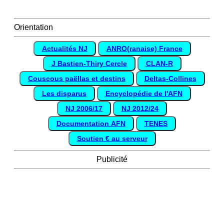
Orientation
Actualités NJ
ANRO(ranaise) France
J Bastien-Thiry Cercle
CLAN-R
Couscous paëllas et destins
Deltas-Collines
Les disparus
Encyclopédie de l'AFN
NJ 2006/17
NJ 2012/24
Documentation AFN
TENES
Soutien € au serveur
Publicité