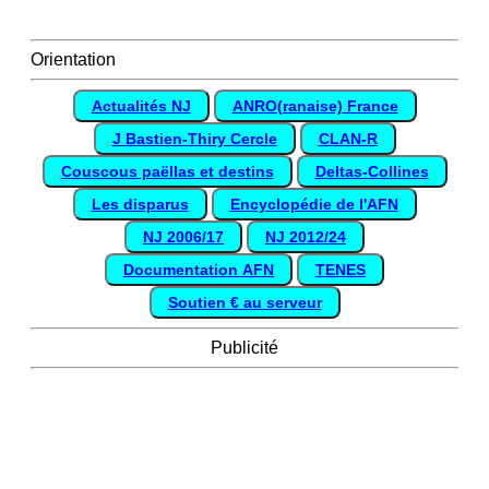
Orientation
Actualités NJ
ANRO(ranaise) France
J Bastien-Thiry Cercle
CLAN-R
Couscous paëllas et destins
Deltas-Collines
Les disparus
Encyclopédie de l'AFN
NJ 2006/17
NJ 2012/24
Documentation AFN
TENES
Soutien € au serveur
Publicité