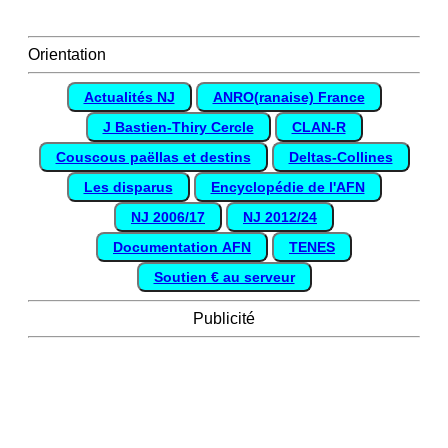
Orientation
Actualités NJ
ANRO(ranaise) France
J Bastien-Thiry Cercle
CLAN-R
Couscous paëllas et destins
Deltas-Collines
Les disparus
Encyclopédie de l'AFN
NJ 2006/17
NJ 2012/24
Documentation AFN
TENES
Soutien € au serveur
Publicité