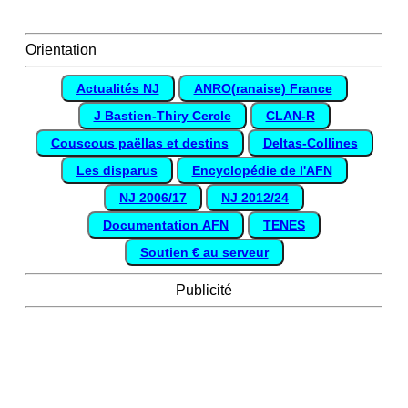
Orientation
Actualités NJ
ANRO(ranaise) France
J Bastien-Thiry Cercle
CLAN-R
Couscous paëllas et destins
Deltas-Collines
Les disparus
Encyclopédie de l'AFN
NJ 2006/17
NJ 2012/24
Documentation AFN
TENES
Soutien € au serveur
Publicité