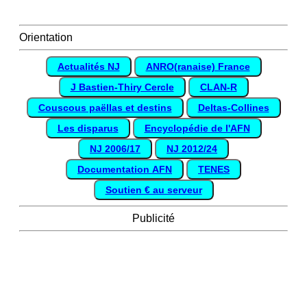
Orientation
Actualités NJ
ANRO(ranaise) France
J Bastien-Thiry Cercle
CLAN-R
Couscous paëllas et destins
Deltas-Collines
Les disparus
Encyclopédie de l'AFN
NJ 2006/17
NJ 2012/24
Documentation AFN
TENES
Soutien € au serveur
Publicité