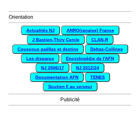
Orientation
Actualités NJ
ANRO(ranaise) France
J Bastien-Thiry Cercle
CLAN-R
Couscous paëllas et destins
Deltas-Collines
Les disparus
Encyclopédie de l'AFN
NJ 2006/17
NJ 2012/24
Documentation AFN
TENES
Soutien € au serveur
Publicité