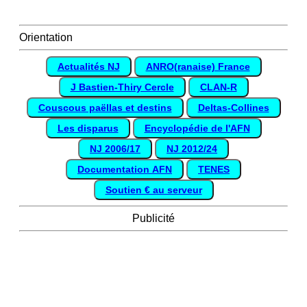
Orientation
Actualités NJ
ANRO(ranaise) France
J Bastien-Thiry Cercle
CLAN-R
Couscous paëllas et destins
Deltas-Collines
Les disparus
Encyclopédie de l'AFN
NJ 2006/17
NJ 2012/24
Documentation AFN
TENES
Soutien € au serveur
Publicité