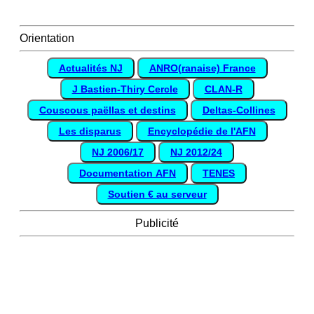
Orientation
Actualités NJ
ANRO(ranaise) France
J Bastien-Thiry Cercle
CLAN-R
Couscous paëllas et destins
Deltas-Collines
Les disparus
Encyclopédie de l'AFN
NJ 2006/17
NJ 2012/24
Documentation AFN
TENES
Soutien € au serveur
Publicité