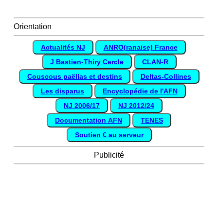
Orientation
Actualités NJ
ANRO(ranaise) France
J Bastien-Thiry Cercle
CLAN-R
Couscous paëllas et destins
Deltas-Collines
Les disparus
Encyclopédie de l'AFN
NJ 2006/17
NJ 2012/24
Documentation AFN
TENES
Soutien € au serveur
Publicité