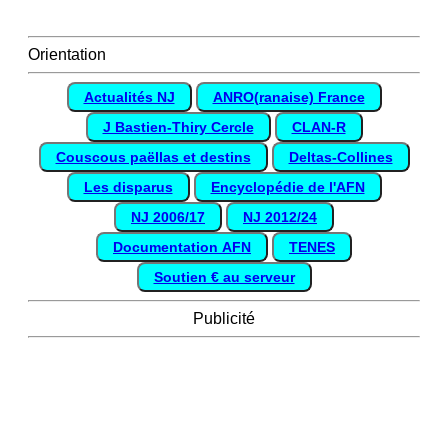
Orientation
Actualités NJ
ANRO(ranaise) France
J Bastien-Thiry Cercle
CLAN-R
Couscous paëllas et destins
Deltas-Collines
Les disparus
Encyclopédie de l'AFN
NJ 2006/17
NJ 2012/24
Documentation AFN
TENES
Soutien € au serveur
Publicité