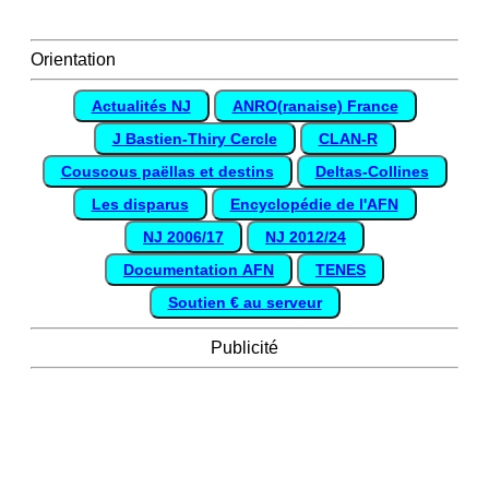
Orientation
Actualités NJ
ANRO(ranaise) France
J Bastien-Thiry Cercle
CLAN-R
Couscous paëllas et destins
Deltas-Collines
Les disparus
Encyclopédie de l'AFN
NJ 2006/17
NJ 2012/24
Documentation AFN
TENES
Soutien € au serveur
Publicité