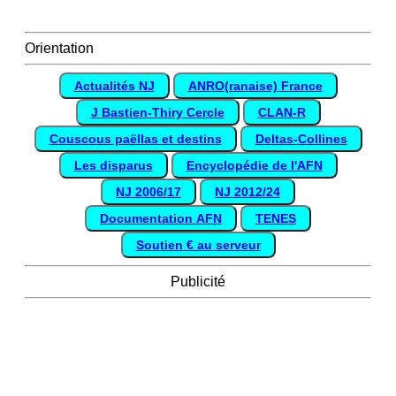
Orientation
Actualités NJ
ANRO(ranaise) France
J Bastien-Thiry Cercle
CLAN-R
Couscous paëllas et destins
Deltas-Collines
Les disparus
Encyclopédie de l'AFN
NJ 2006/17
NJ 2012/24
Documentation AFN
TENES
Soutien € au serveur
Publicité