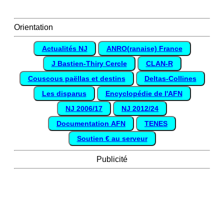
Orientation
Actualités NJ
ANRO(ranaise) France
J Bastien-Thiry Cercle
CLAN-R
Couscous paëllas et destins
Deltas-Collines
Les disparus
Encyclopédie de l'AFN
NJ 2006/17
NJ 2012/24
Documentation AFN
TENES
Soutien € au serveur
Publicité