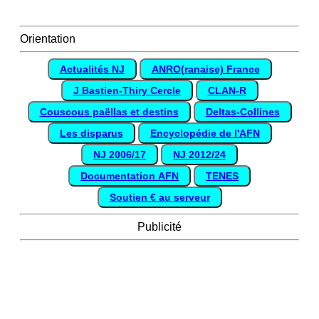
Orientation
Actualités NJ
ANRO(ranaise) France
J Bastien-Thiry Cercle
CLAN-R
Couscous paëllas et destins
Deltas-Collines
Les disparus
Encyclopédie de l'AFN
NJ 2006/17
NJ 2012/24
Documentation AFN
TENES
Soutien € au serveur
Publicité