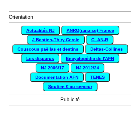
Orientation
Actualités NJ
ANRO(ranaise) France
J Bastien-Thiry Cercle
CLAN-R
Couscous paëllas et destins
Deltas-Collines
Les disparus
Encyclopédie de l'AFN
NJ 2006/17
NJ 2012/24
Documentation AFN
TENES
Soutien € au serveur
Publicité