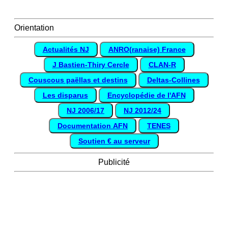
Orientation
Actualités NJ
ANRO(ranaise) France
J Bastien-Thiry Cercle
CLAN-R
Couscous paëllas et destins
Deltas-Collines
Les disparus
Encyclopédie de l'AFN
NJ 2006/17
NJ 2012/24
Documentation AFN
TENES
Soutien € au serveur
Publicité