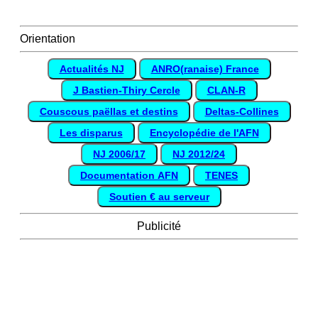
Orientation
Actualités NJ
ANRO(ranaise) France
J Bastien-Thiry Cercle
CLAN-R
Couscous paëllas et destins
Deltas-Collines
Les disparus
Encyclopédie de l'AFN
NJ 2006/17
NJ 2012/24
Documentation AFN
TENES
Soutien € au serveur
Publicité