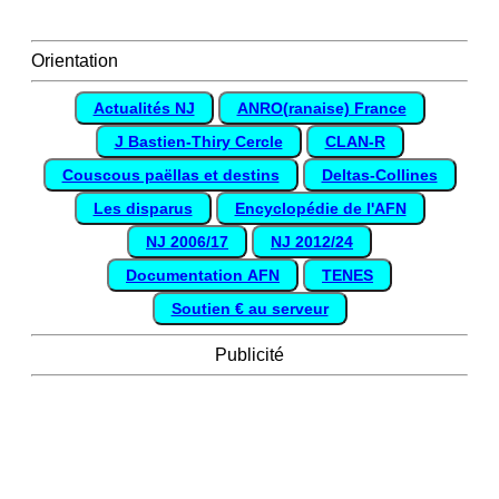
Orientation
Actualités NJ
ANRO(ranaise) France
J Bastien-Thiry Cercle
CLAN-R
Couscous paëllas et destins
Deltas-Collines
Les disparus
Encyclopédie de l'AFN
NJ 2006/17
NJ 2012/24
Documentation AFN
TENES
Soutien € au serveur
Publicité