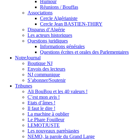
Humour
Réunions / Bouffas
Associations
Cercle Algérianiste
Cercle Jean BASTIEN-THIRY
Disparus d’Algérie
Les acteurs historiques
Questions juridiques
Informations générales
Questions écrites et orales des Parlementaires
NotreJournal
Boutique NJ
Envois des lecteurs
NJ communique
S’abonner/Soutenir
Tribunes
Ali BouBou et les 40 valeurs !
C’est mon avis !
Etats d’âmes !
Il faut le dire !
La machine à oublier
Le Phare Fouilleur
LEMOTJUSTE
Les nouveaux parrèsiastes
NEMO, la parole du Grand Large