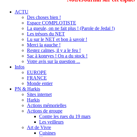
ACTU
Des choses bien !
Espace COMPLOTISTE
La gueule, on ne fait plus ! (Parole de Jedaï !)
Les trésors du NET
Lu sur le NET et bon à savoir !
Merci la gauche !
Restez calmes, il y a le feu !
Sac à konryes ! On a du stock !
Votre avis sur la question ...
Infos
EUROPE
FRANCE
Monde entier
PN & Harkis
Sites internet
Harkis
Actions mémorielles
Actions de groupe
Contre les rues du 19 mars
Les veilleurs
Art de Vivre
Cuisines