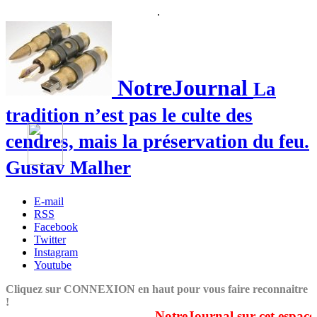
.
NotreJournal
La
tradition n’est pas le culte des
cendres, mais la préservation du feu.
Gustav Malher
E-mail
RSS
Facebook
Twitter
Instagram
Youtube
Cliquez sur CONNEXION en haut pour vous faire reconnaitre
!
NotreJournal sur cet espace c