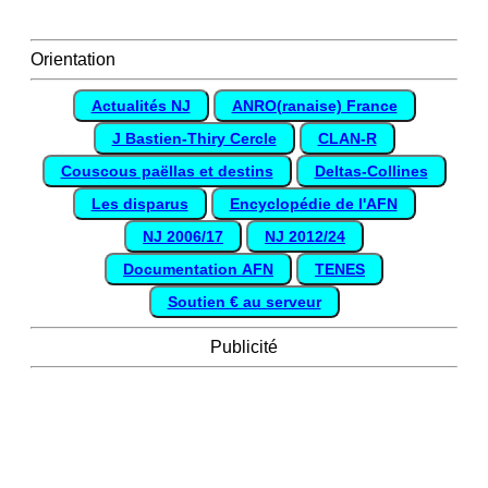
Orientation
Actualités NJ
ANRO(ranaise) France
J Bastien-Thiry Cercle
CLAN-R
Couscous paëllas et destins
Deltas-Collines
Les disparus
Encyclopédie de l'AFN
NJ 2006/17
NJ 2012/24
Documentation AFN
TENES
Soutien € au serveur
Publicité