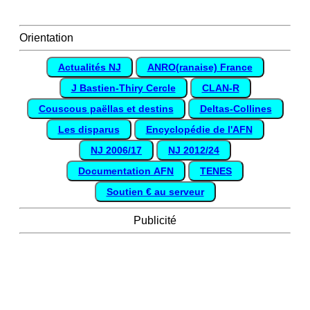
Orientation
Actualités NJ
ANRO(ranaise) France
J Bastien-Thiry Cercle
CLAN-R
Couscous paëllas et destins
Deltas-Collines
Les disparus
Encyclopédie de l'AFN
NJ 2006/17
NJ 2012/24
Documentation AFN
TENES
Soutien € au serveur
Publicité