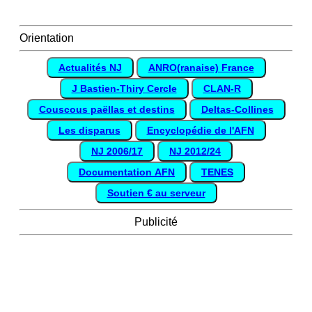
Orientation
Actualités NJ
ANRO(ranaise) France
J Bastien-Thiry Cercle
CLAN-R
Couscous paëllas et destins
Deltas-Collines
Les disparus
Encyclopédie de l'AFN
NJ 2006/17
NJ 2012/24
Documentation AFN
TENES
Soutien € au serveur
Publicité