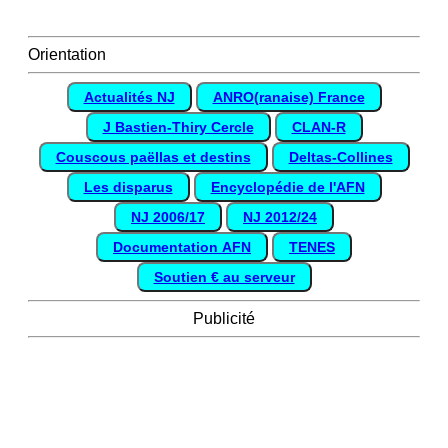
Orientation
Actualités NJ
ANRO(ranaise) France
J Bastien-Thiry Cercle
CLAN-R
Couscous paëllas et destins
Deltas-Collines
Les disparus
Encyclopédie de l'AFN
NJ 2006/17
NJ 2012/24
Documentation AFN
TENES
Soutien € au serveur
Publicité