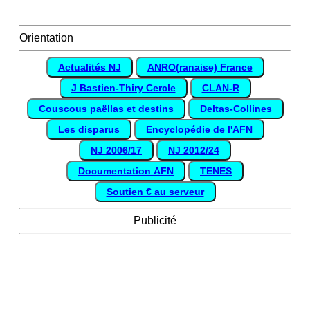
Orientation
Actualités NJ
ANRO(ranaise) France
J Bastien-Thiry Cercle
CLAN-R
Couscous paëllas et destins
Deltas-Collines
Les disparus
Encyclopédie de l'AFN
NJ 2006/17
NJ 2012/24
Documentation AFN
TENES
Soutien € au serveur
Publicité