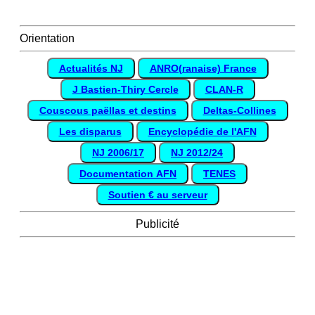
Orientation
Actualités NJ
ANRO(ranaise) France
J Bastien-Thiry Cercle
CLAN-R
Couscous paëllas et destins
Deltas-Collines
Les disparus
Encyclopédie de l'AFN
NJ 2006/17
NJ 2012/24
Documentation AFN
TENES
Soutien € au serveur
Publicité