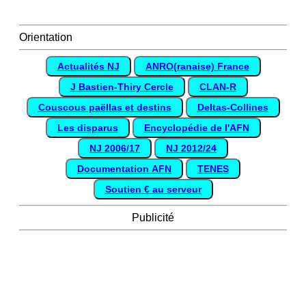
Orientation
Actualités NJ
ANRO(ranaise) France
J Bastien-Thiry Cercle
CLAN-R
Couscous paëllas et destins
Deltas-Collines
Les disparus
Encyclopédie de l'AFN
NJ 2006/17
NJ 2012/24
Documentation AFN
TENES
Soutien € au serveur
Publicité