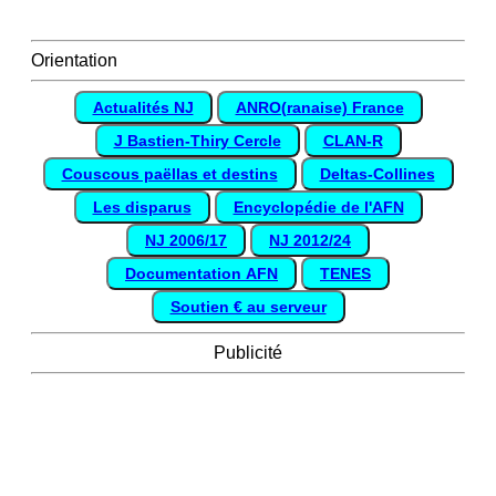
Orientation
Actualités NJ
ANRO(ranaise) France
J Bastien-Thiry Cercle
CLAN-R
Couscous paëllas et destins
Deltas-Collines
Les disparus
Encyclopédie de l'AFN
NJ 2006/17
NJ 2012/24
Documentation AFN
TENES
Soutien € au serveur
Publicité